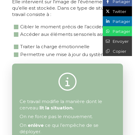
Elle intervient sur l’image de l’événement telle
Partager
qu’elle est stockée. Dans ce type de situation, le
Twitter
travail consiste à :
Partager
Cibler le moment précis de l’accident
Partager
Accéder aux éléments sensoriels associés
Envoyer
Traiter la charge émotionnelle
Copier
Permettre une mise à jour du système
Ce travail modifie la manière dont le
cerveau
lit la situation.
On ne force pas le mouvement.
On
enlève
ce qui l’empêche de se
déployer.