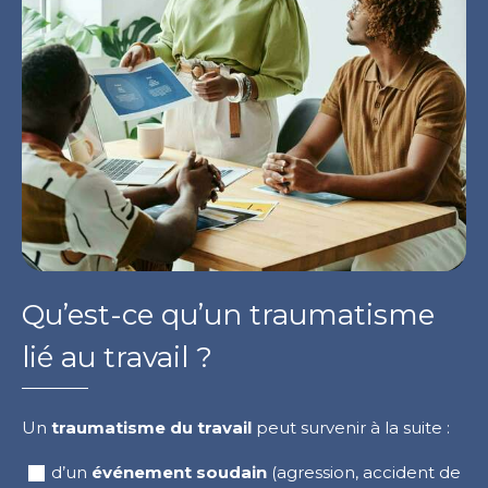
Qu’est-ce qu’un traumatisme
lié au travail ?
Un
traumatisme du travail
peut survenir à la suite :
d’un
événement soudain
(agression, accident de